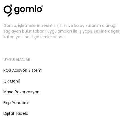
Gomlo, işletmelerin kesintisiz, hızlı ve kolay kullanım olanağı
sağlayan bulut tabanlı uygulamaları ile iş yapış şekline değer
katan yeni nesil çözümler sunar.
UYGULAMALAR
POS Adisyon Sistemi
QR Menü
Masa Rezervasyon
Ekip Yönetimi
Dijital Tabela