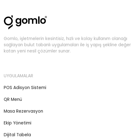
Gomlo, işletmelerin kesintisiz, hızlı ve kolay kullanım olanağı
sağlayan bulut tabanlı uygulamaları ile iş yapış şekline değer
katan yeni nesil çözümler sunar.
UYGULAMALAR
POS Adisyon Sistemi
QR Menü
Masa Rezervasyon
Ekip Yönetimi
Dijital Tabela