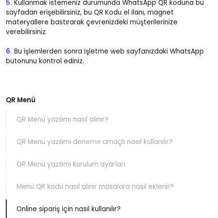
5.
Kullanmak istemeniz durumunda WhatsApp QR koduna bu
sayfadan erişebilirsiniz, bu QR Kodu el ilanı, magnet
materyallere bastırarak çevrenizdeki müşterilerinize
verebilirsiniz.
6.
Bu işlemlerden sonra işletme web sayfanızdaki WhatsApp
butonunu kontrol ediniz.
QR Menü
QR Menü yazılımı nasıl alınır?
QR Menü yazılımı deneme amaçlı nasıl kullanılır?
QR Menü yazılımı kurulum ayarları
Menü QR kodu nasıl alınır masalara nasıl eklenir?
Online sipariş için nasıl kullanılır?