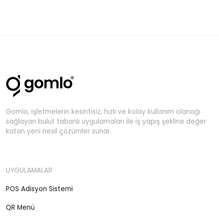
Gomlo, işletmelerin kesintisiz, hızlı ve kolay kullanım olanağı
sağlayan bulut tabanlı uygulamaları ile iş yapış şekline değer
katan yeni nesil çözümler sunar.
UYGULAMALAR
POS Adisyon Sistemi
QR Menü