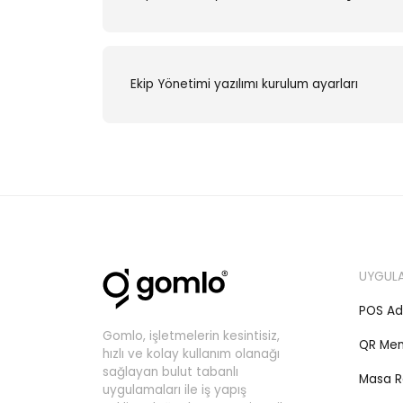
Ekip Yönetimi yazılımı kurulum ayarları
UYGUL
POS Ad
Gomlo, işletmelerin kesintisiz,
QR Me
hızlı ve kolay kullanım olanağı
sağlayan bulut tabanlı
Masa R
uygulamaları ile iş yapış