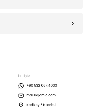
İLETİŞİM
+90 532 0644003
mail@gomlo.com
Kadikoy / Istanbul